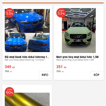
SPARA
SPARA
53
53
%
%
Blå vinyl blank folie dekal foliering 1,5 meter
Matt grön färg vinyl dekal folie 1,5M
Blå vinyl folie dekal foliering 1,5 meter
Matt grön färg vinyl dekal folie 1,5M
349
351
KR
KR
750
750
KR
KR
INFO
KÖP
Lägg till i favoriter
Lägg 
SPARA
60
%