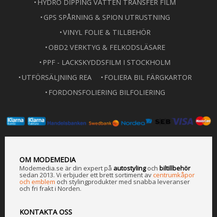
HYDRO DIPPING VATTEN TRANSFER FILM
GPS SPÅRNING & SPION UTRUSTNING
VINYL FOLIE & TILLBEHÖR
OBD2 VERKTYG & FELKODSLÄSARE
PPF - LACKSKYDDSFILM I STOCKHOLM
UTFÖRSÄLJNING REA
FOLIERA BIL FÄRGKARTOR
FORDONSFOLIERING BILFOLIERING
OM MODEMEDIA
Modemedia.se är din expert på
a
utostyling
och
biltillbehör
sedan 2013. Vi erbjuder ett brett sortiment av
centrumkåpor
och emblem
och stylingprodukter med snabba leveranser
och fri frakt i Norden.
KONTAKTA OSS