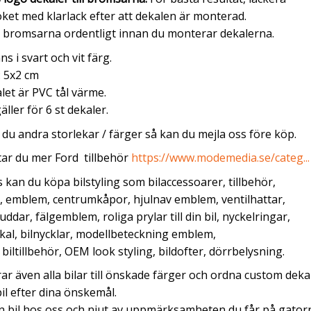
et med klarlack efter att dekalen är monterad.
 bromsarna ordentligt innan du monterar dekalerna.
ns i svart och vit färg.
: 5x2 cm
let är PVC tål värme.
äller för 6 st dekaler.
du andra storlekar / färger så kan du mejla oss före köp.
tar du mer Ford tillbehör
https://www.modemedia.se/categ...
 kan du köpa bilstyling som bilaccessoarer, tillbehör,
, emblem, centrumkåpor, hjulnav emblem, ventilhattar,
uddar, fälgemblem, roliga prylar till din bil, nyckelringar,
kal, bilnycklar, modellbeteckning emblem,
, biltillbehör, OEM look styling, bildofter, dörrbelysning.
erar även alla bilar till önskade färger och ordna custom deka
 bil efter dina önskemål.
in bil hos oss och njut av uppmärksamheten du får på gator