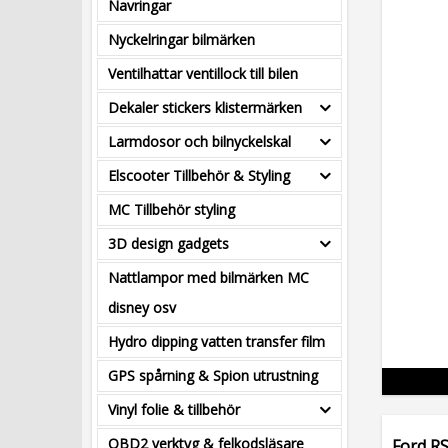
Navringar
Nyckelringar bilmärken
Ventilhattar ventillock till bilen
Dekaler stickers klistermärken
Larmdosor och bilnyckelskal
Elscooter Tillbehör & Styling
MC Tillbehör styling
3D design gadgets
Nattlampor med bilmärken MC
disney osv
Hydro dipping vatten transfer film
GPS spårning & Spion utrustning
Vinyl folie & tillbehör
OBD2 verktyg & felkodsläsare
Ford RS