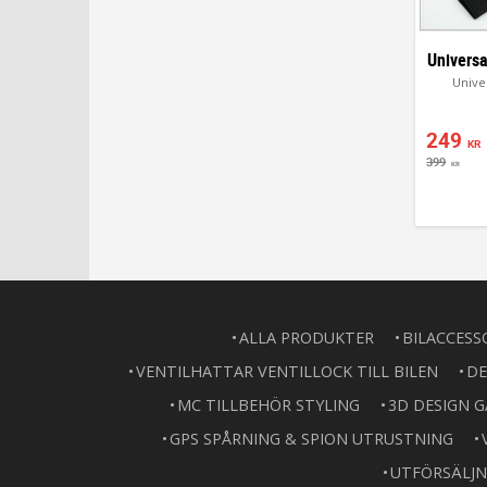
Universa
Univer
249
KR
399
KR
ALLA PRODUKTER
BILACCESS
VENTILHATTAR VENTILLOCK TILL BILEN
DE
MC TILLBEHÖR STYLING
3D DESIGN 
GPS SPÅRNING & SPION UTRUSTNING
UTFÖRSÄLJN