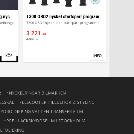
Ford Mustang Nyckelring | Snygg nyckelhänge
T300 OBD2 nyckel startspärr programmering
kelhänge
T300 OBD2 nyckel och startspärr programmeringsverktyg
3 221
KR
4 999
KR
KÖP
INFO
Lägg till i favoriter
Lägg till i favor
R
NYCKELRINGAR BILMÄRKEN
ELSKAL
ELSCOOTER TILLBEHÖR & STYLING
YDRO DIPPING VATTEN TRANSFER FILM
PPF - LACKSKYDDSFILM I STOCKHOLM
LFOLIERING