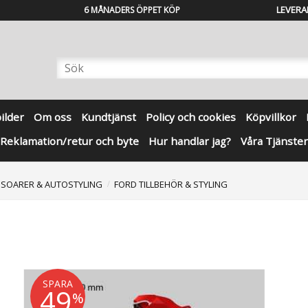
LEVERA
6 MÅNADERS ÖPPET KÖP
bilder
Om oss
Kundtjänst
Policy och cookies
Köpvillkor
Reklamation/retur och byte
Hur handlar jag?
Våra Tjänster
SSOARER & AUTOSTYLING
FORD TILLBEHÖR & STYLING
SPARA
49
%