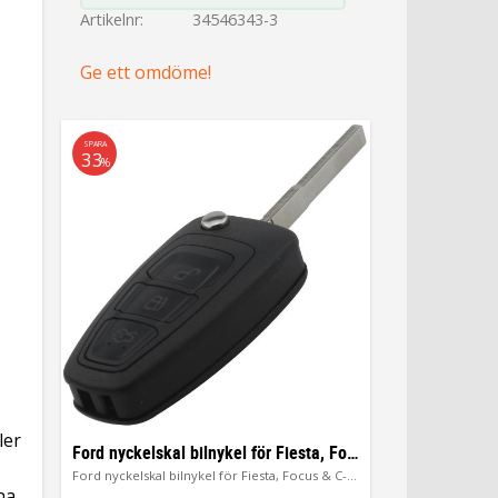
Artikelnr
34546343-3
Ge ett omdöme!
SPARA
33
%
ler
Ford nyckelskal bilnykel för Fiesta, Focus & C-Max
Ford nyckelskal bilnykel för Fiesta, Focus & C-Max
na.