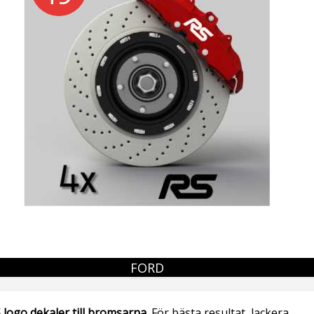
FORD
 logo dekaler till bromsarna.
För bästa resultat, lackera