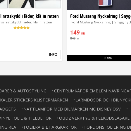
l rattskydd i läder, klä in ratten
sal rattskydd i läder, klä in ratten
Ford Mustang Nyckelring | Snygg nyc
149
KR
349
KR
INFO
Lägg till i favoriter
FORD
OARER & AUTOSTYLING
CENTRUMKÅPOR EMBLEM NAVRINGA
KALER STICKERS KLISTERMÄRKEN
LARMDOSOR OCH BILNYCK
GADGETS
NATTLAMPOR MED BILMÄRKEN MC DISNEY OSV
H
VINYL FOLIE & TILLBEHÖR
OBD2 VERKTYG & FELKODSLÄSARE
ING REA
FOLIERA BIL FÄRGKARTOR
FORDONSFOLIERING BI