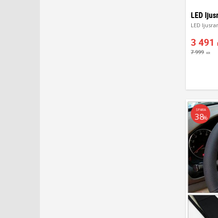
3 491
7 999
KR
SPARA
38
%