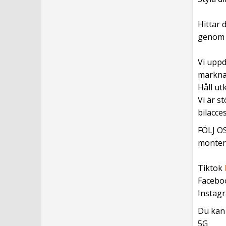
Hittar 
genom v
Vi uppd
marknad
Håll ut
Vi är s
bilacce
FÖLJ OS
monteri
Tiktok
Facebo
Instag
Du kan 
5G