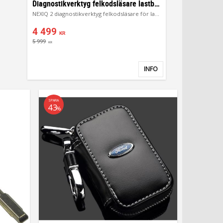
Diagnostikverktyg felkodsläsare lastbilar
NEXIQ 2 diagnostikverktyg felkodsläsare för lastbilar Truck
4 499
KR
5 999
KR
INFO
Lägg till i favoriter
SPARA
43
%