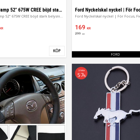
LED ljusramp 52" 675W CREE böjd stark belysning
LED ljusramp 52" 675W CREE böjd stark belysning
169
KR
KR
299
KR
KÖP
Lägg till i favoriter
FORD
SPARA
57
%