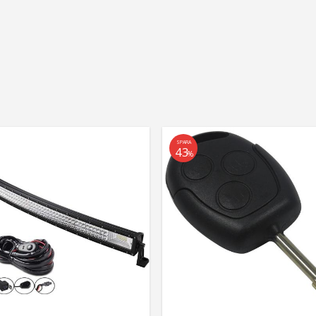
SPARA
43
%