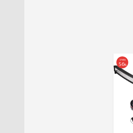
SPARA
56
%