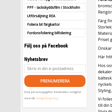
bromsok
PPF - lackskyddsfilm i Stockholm
Rengör
Utförsäljning REA
Färg fin
Foliera bil färgkartor
Storlek
Fordonsfoliering bilfoliering
Materia
Priset g
Följ oss på Facebook
Önskar 
Här hit
Nyhetsbrev
Hos oss
dekaler
bältesk
PRENUMERERA
nyckels
Styling
Dina personuppgifter behandlas i enlighet
med vår
integritetspolicy
.
Vi foli
till din
Styla d