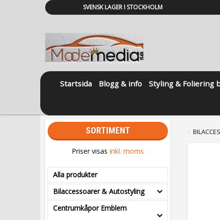
SVENSK LAGER I STOCKHOLM
Startsida
Blogg & info
Styling & Foliering 
SORTIMENT
BILACCE
Priser visas
inkl. moms
Alla produkter
Bilaccessoarer & Autostyling
Centrumkåpor Emblem