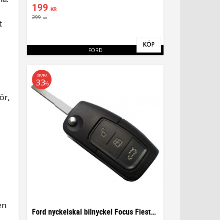
199
KR
299
KR
t
KÖP
Lägg till i favoriter
FORD
SPARA
33
%
ör,
en
Ford nyckelskal bilnyckel Focus Fiesta C max