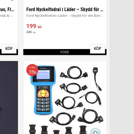
Ford Nyckelskal nyckel | För Focus, Fiesta & Mondeo
Ford Nyckelfodral i Läder – Skydd för din Bilnyckel
Ford Nyckelskal nyckel | För Focus, Fiesta & Mondeo
Ford Nyckelfodral i Läder – Skydd för din Bilnyckel
199
KR
349
KR
KÖP
KÖP
Lägg till i favoriter
Lägg till i favor
FORD
SPARA
36
%