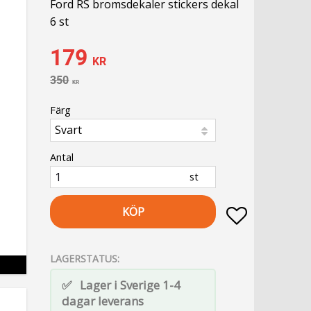
Ford RS bromsdekaler stickers dekal
6 st
Nedsatt pris:
179
KR
Ordinarie pris:
350
KR
Färg
Antal
st
KÖP
Lägg till i fa
LAGERSTATUS
Lager i Sverige 1-4
dagar leverans