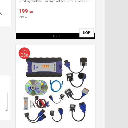
Ford nyckelskal fjärrnyckel för Focus Fiesta C max
199
k.
KR
299
KR
KÖP
Lägg till i favoriter
FORD
SPARA
25
%