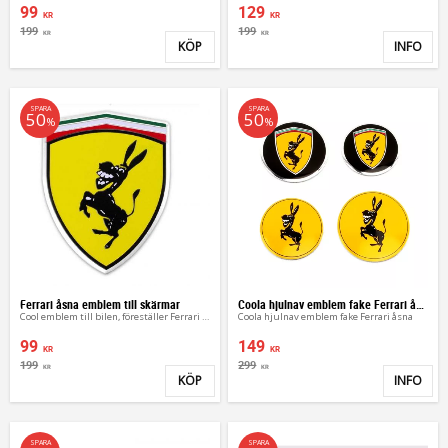
99
129
KR
KR
199
199
KR
KR
KÖP
INFO
Lägg till i favoriter
Lägg 
SPARA
SPARA
50
50
%
%
Ferrari åsna emblem till skärmar
Coola hjulnav emblem fake Ferrari åsna
Cool emblem till bilen, föreställer Ferrari med åsna
Coola hjulnav emblem fake Ferrari åsna
99
149
KR
KR
199
299
KR
KR
KÖP
INFO
Lägg till i favoriter
Lägg 
SPARA
SPARA