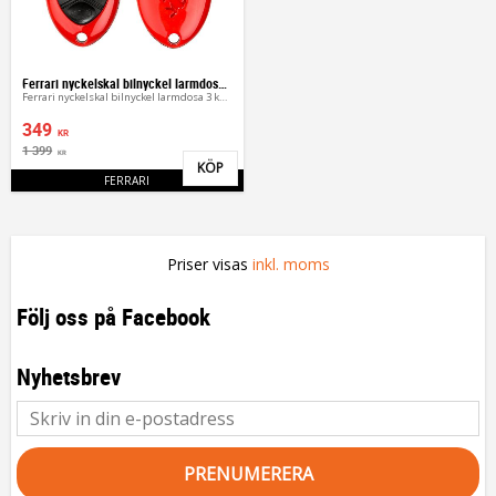
Ferrari nyckelskal bilnyckel larmdosa 3 kn
Ferrari nyckelskal bilnyckel larmdosa 3 knappar
349
KR
1 399
KR
KÖP
Lägg till i favoriter
FERRARI
Priser visas
inkl. moms
Följ oss på Facebook
Nyhetsbrev
PRENUMERERA