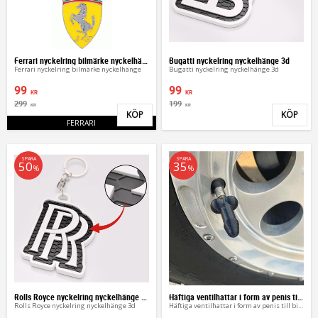
Ferrari nyckelring bilmärke nyckelhänge
Bugatti nyckelring nyckelhänge 3d
Ferrari nyckelring bilmärke nyckelhänge
Bugatti nyckelring nyckelhänge 3d
99
99
KR
KR
299
199
KR
KR
KÖP
KÖP
Lägg till i favoriter
Lägg 
FERRARI
SPARA
SPARA
50
35
%
%
Rolls Royce nyckelring nyckelhänge 3d
Häftiga ventilhattar i form av penis till bilen
Rolls Royce nyckelring nyckelhänge 3d
Häftiga ventilhattar i form av penis till bilen