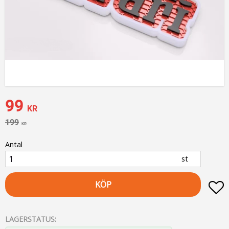
Nedsatt pris:
99
KR
Ordinarie pris:
199
KR
Antal
st
KÖP
L
LAGERSTATUS