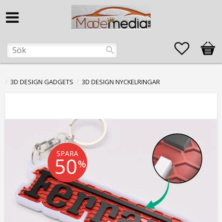
Favorite
Kund
3D DESIGN GADGETS
3D DESIGN NYCKELRINGAR
SPARA
50
%