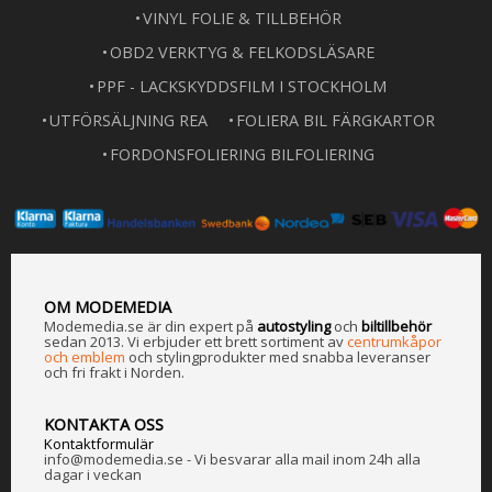
VINYL FOLIE & TILLBEHÖR
OBD2 VERKTYG & FELKODSLÄSARE
PPF - LACKSKYDDSFILM I STOCKHOLM
UTFÖRSÄLJNING REA
FOLIERA BIL FÄRGKARTOR
FORDONSFOLIERING BILFOLIERING
OM MODEMEDIA
Modemedia.se är din expert på
a
utostyling
och
biltillbehör
sedan 2013. Vi erbjuder ett brett sortiment av
centrumkåpor
och emblem
och stylingprodukter med snabba leveranser
och fri frakt i Norden.
KONTAKTA OSS
Kontaktformulär
info@modemedia.se - Vi besvarar alla mail inom 24h alla
dagar i veckan