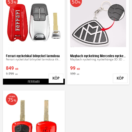
53
50
%
%
Ferrari nyckelskal bilnyckel larmdosa
Maybach nyckelring Mercedes nyckelhänge
Ferrari nyckelskal bilnyckel larmdosa 4 knappar
Maybach nyckelring nyckelhänge 3D 3D design
849
99
KR
KR
1 799
199
KR
KR
KÖP
KÖP
Lägg till i favoriter
Lägg 
FERRARI
SPARA
75
%