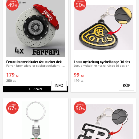
SPARA
SPARA
49
50
%
%
Ferrari bromsdekaler 6st sticker dekaler
Lotus nyckelring nyckelhänge 3d design
Ferrari bromsdekaler stickers dekaler till bromsok
Lotus nyckelring nyckelhänge 3d design
179
99
KR
KR
350
199
KR
KR
INFO
KÖP
Lägg till i favoriter
Lägg 
FERRARI
SPARA
SPARA
67
50
%
%