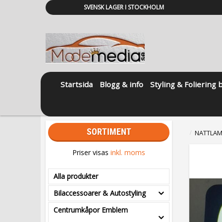
SVENSK LAGER I STOCKHOLM
Startsida
Blogg & info
Styling & Foliering 
SORTIMENT
NATTLAM
Priser visas
inkl. moms
Alla produkter
Bilaccessoarer & Autostyling
Centrumkåpor Emblem