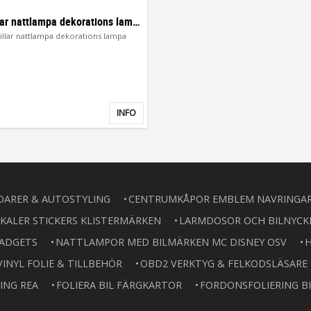
Caterpillar nattlampa dekorations lampa
illar nattlampa dekorations lampa
INFO
Lägg till i favoriter
OARER & AUTOSTYLING
CENTRUMKÅPOR EMBLEM NAVRINGA
KALER STICKERS KLISTERMÄRKEN
LARMDOSOR OCH BILNYCK
GADGETS
NATTLAMPOR MED BILMÄRKEN MC DISNEY OSV
H
VINYL FOLIE & TILLBEHÖR
OBD2 VERKTYG & FELKODSLÄSARE
ING REA
FOLIERA BIL FÄRGKARTOR
FORDONSFOLIERING BI