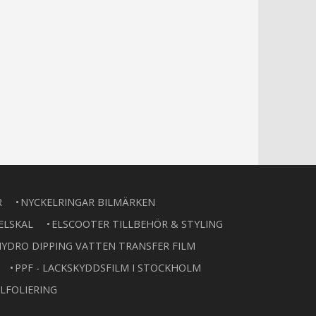
R
NYCKELRINGAR BILMÄRKEN
ELSKAL
ELSCOOTER TILLBEHÖR & STYLING
YDRO DIPPING VATTEN TRANSFER FILM
PPF - LACKSKYDDSFILM I STOCKHOLM
LFOLIERING