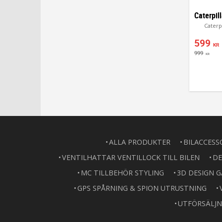
Caterp
599
KR
999
KR
ALLA PRODUKTER
BILACCESS
VENTILHATTAR VENTILLOCK TILL BILEN
DE
MC TILLBEHÖR STYLING
3D DESIGN 
GPS SPÅRNING & SPION UTRUSTNING
UTFÖRSÄLJN