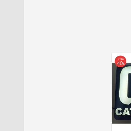
SPARA
40
%