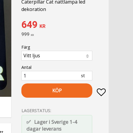
Caterpillar Cat nattlampa led
dekoration
Nedsatt pris:
649
KR
Ordinarie pris:
999
KR
Färg
Antal
st
KÖP
Lägg till i fa
LAGERSTATUS
Lager i Sverige 1-4
dagar leverans
tt