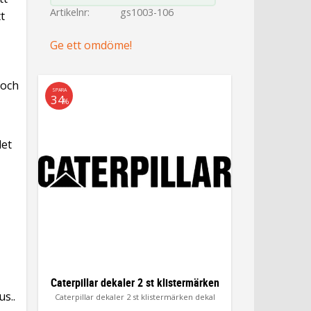
Artikelnr
gs1003-106
t
Ge ett omdöme!
 och
SPARA
34
%
det
Caterpillar dekaler 2 st klistermärken
us..
Caterpillar dekaler 2 st klistermärken dekal