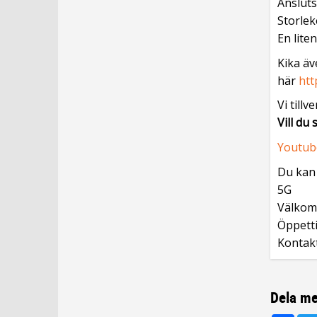
Ansluts
Storlek
En lite
Kika äv
här
htt
Vi till
Vill du
Youtu
Du kan 
5G
Välkomm
Öppetti
Kontak
Dela me