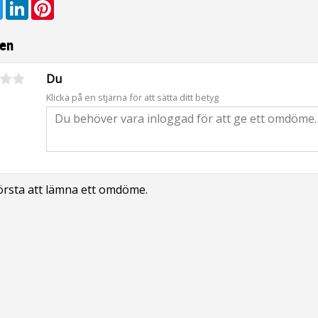
ebook
Twitter
LinkedIn
Pinterest
en
Du
Klicka på en stjärna för att sätta ditt betyg
första att lämna ett omdöme.