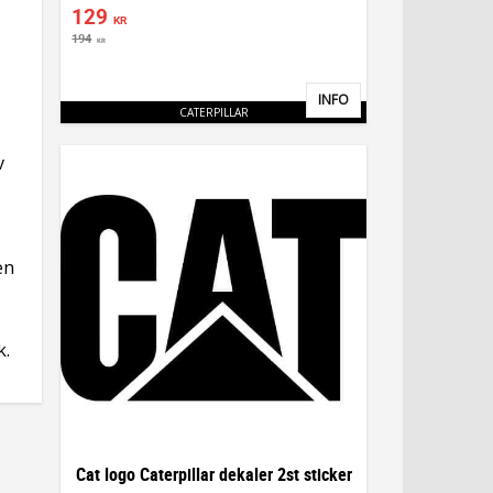
129
KR
194
KR
INFO
Lägg till i favoriter
CATERPILLAR
v
en
k.
Cat logo Caterpillar dekaler 2st sticker