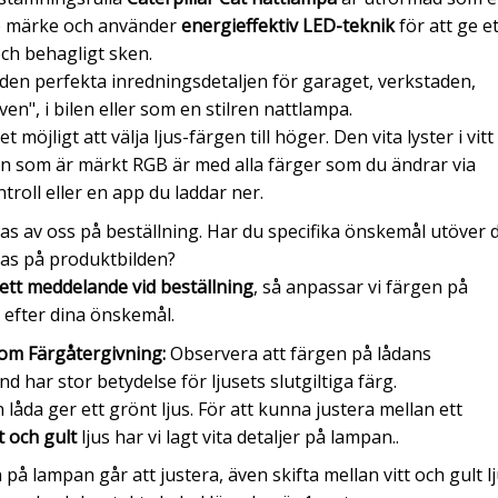
e märke och använder
energieffektiv LED-teknik
för att ge et
ch behagligt sken.
den perfekta inredningsdetaljen för garaget, verkstaden,
en", i bilen eller som en stilren nattlampa.
t möjligt att välja ljus-färgen till höger. Den vita lyster i vitt
en som är märkt RGB är med alla färger som du ändrar via
ntroll eller en app du laddar ner.
kas av oss på beställning. Har du specifika önskemål utöver 
as på produktbilden?
tt meddelande vid beställning
, så anpassar vi färgen på
efter dina önskemål.
 om Färgåtergivning:
Observera att färgen på lådans
d har stor betydelse för ljusets slutgiltiga färg.
 låda ger ett grönt ljus. För att kunna justera mellan ett
tt och gult
ljus har vi lagt vita detaljer på lampan..
 på lampan går att justera, även skifta mellan vitt och gult lj