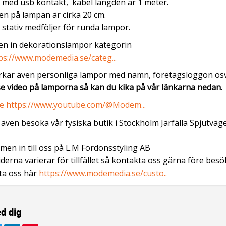
 med usb kontakt, kabel längden är 1 meter.
en på lampan är cirka 20 cm.
n stativ medföljer för runda lampor.
en in dekorationslampor kategorin
ps://www.modemedia.se/categ...
verkar även personliga lampor med namn, företagsloggon os
 se video på lamporna så kan du kika på vår länkarna nedan.
be
https://www.youtube.com/@Modem...
även besöka vår fysiska butik i Stockholm Järfälla Spjutväg
en in till oss på L.M Fordonsstyling AB
derna varierar för tillfället så kontakta oss gärna före besö
ta oss här
https://www.modemedia.se/custo..
d dig