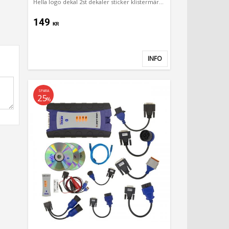
Hella logo dekal 2st dekaler sticker klistermärke
149
KR
INFO
Lägg till i favoriter
SPARA
25
%