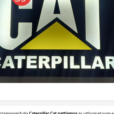
stämningsfulla
Caterpillar Cat nattlampa
är utformad som e