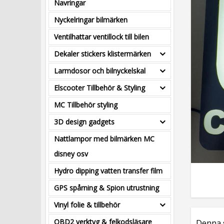
Navringar
Nyckelringar bilmärken
Ventilhattar ventillock till bilen
Dekaler stickers klistermärken
Larmdosor och bilnyckelskal
Elscooter Tillbehör & Styling
MC Tillbehör styling
3D design gadgets
Nattlampor med bilmärken MC
disney osv
Hydro dipping vatten transfer film
GPS spårning & Spion utrustning
Vinyl folie & tillbehör
OBD2 verktyg & felkodsläsare
Denna 