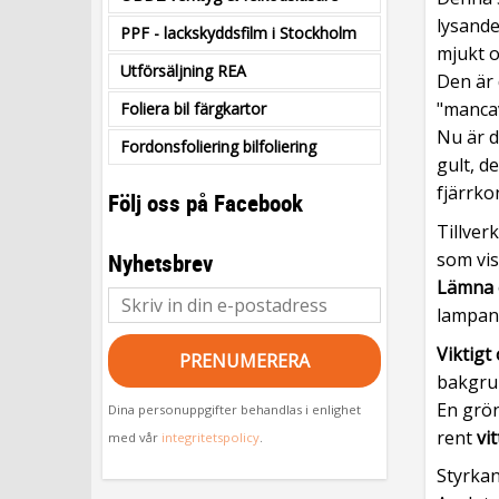
lysand
PPF - lackskyddsfilm i Stockholm
mjukt o
Utförsäljning REA
Den är 
"mancav
Foliera bil färgkartor
Nu är de
Fordonsfoliering bilfoliering
gult, d
fjärrko
Följ oss på Facebook
Tillver
som vis
Nyhetsbrev
Lämna e
lampan 
Viktigt
PRENUMERERA
bakgrun
En grön
Dina personuppgifter behandlas i enlighet
rent
vi
med vår
integritetspolicy
.
Styrkan