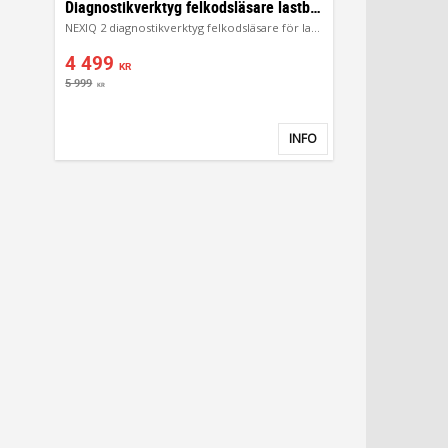
Diagnostikverktyg felkodsläsare lastbilar
NEXIQ 2 diagnostikverktyg felkodsläsare för lastbilar Truck
4 499
KR
5 999
KR
INFO
Lägg till i favoriter