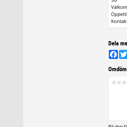
Välkomm
Öppetti
Kontak
Dela me
Fac
Omdöm
Bli den 