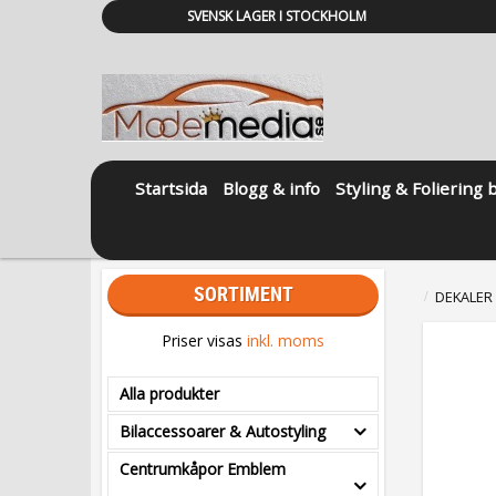
SVENSK LAGER I STOCKHOLM
Startsida
Blogg & info
Styling & Foliering 
SORTIMENT
DEKALER
Priser visas
inkl. moms
Alla produkter
Bilaccessoarer & Autostyling
Centrumkåpor Emblem