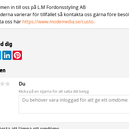
en in till oss på L.M Fordonsstyling AB
derna varierar för tillfället så kontakta oss gärna före besö
ta oss här
https://www.modemedia.se/custo..
d dig
ebook
Twitter
LinkedIn
Pinterest
en
Du
Klicka på en stjärna för att sätta ditt betyg
första att lämna ett omdöme.