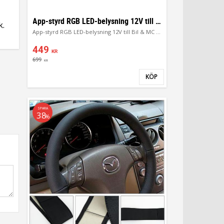
App-styrd RGB LED-belysning 12V till Bil & MC – 4-pack
k.
App-styrd RGB LED-belysning 12V till Bil & MC – 4-pack
449
KR
699
KR
KÖP
Lägg till i favoriter
SPARA
38
%