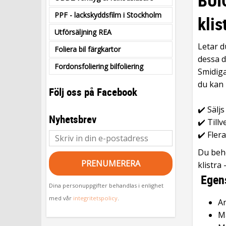
BUIC
PPF - lackskyddsfilm i Stockholm
kli
Utförsäljning REA
Letar du
Foliera bil färgkartor
dessa d
Fordonsfoliering bilfoliering
Smidiga
du kan 
Följ oss på Facebook
✔️ Säljs
Nyhetsbrev
✔️ Till
✔️ Fler
Du behö
PRENUMERERA
klistra 
Egens
Dina personuppgifter behandlas i enlighet
med vår
integritetspolicy
.
An
Ma