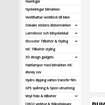
Navringar
Nyckelringar bilmärken
Ventilhattar ventillock till bilen
Dekaler stickers klistermärken
Larmdosor och bilnyckelskal
Elscooter Tillbehör & Styling
MC Tillbehör styling
3D design gadgets
Nattlampor med bilmärken MC
disney osv
Hydro dipping vatten transfer film
GPS spårning & Spion utrustning
Vinyl folie & tillbehör
OBD2 verktyg & felkodsläsare