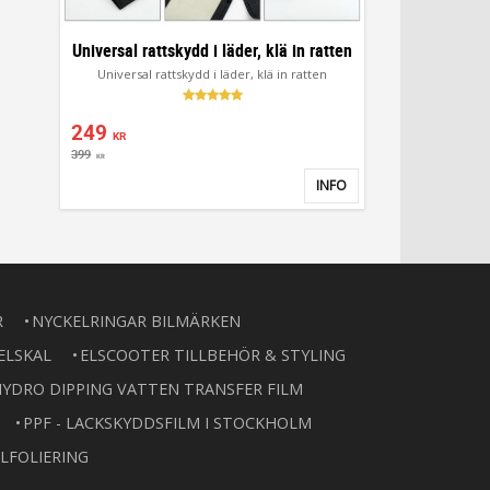
Universal rattskydd i läder, klä in ratten
Universal rattskydd i läder, klä in ratten
249
KR
399
KR
INFO
Lägg till i favoriter
R
NYCKELRINGAR BILMÄRKEN
ELSKAL
ELSCOOTER TILLBEHÖR & STYLING
YDRO DIPPING VATTEN TRANSFER FILM
PPF - LACKSKYDDSFILM I STOCKHOLM
LFOLIERING