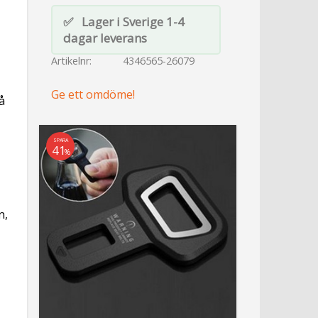
Lager i Sverige 1-4
dagar leverans
Artikelnr
4346565-26079
Ge ett omdöme!
å
SPARA
41
%
n,