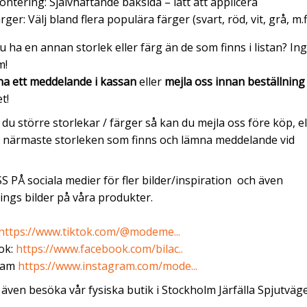
ntering: Självhäftande baksida – lätt att applicera
rger: Välj bland flera populära färger (svart, röd, vit, grå, m.fl
 du ha en annan storlek eller färg än de som finns i listan? In
m!
a ett meddelande i kassan
eller
mejla oss innan beställning
t!
du större storlekar / färger så kan du mejla oss före köp, el
e närmaste storleken som finns och lämna meddelande vid
S PÅ sociala medier för fler bilder/inspiration och även
ngs bilder på våra produkter.
https://www.tiktok.com/@modeme...
ok:
https://www.facebook.com/bilac..
ram
https://www.instagram.com/mode...
även besöka vår fysiska butik i Stockholm Järfälla Spjutväg