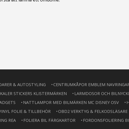
OARER & AUTOSTYLING
CENTRUMKÅPOR EMBLEM NAVRINGA
KALER STICKERS KLISTERMÄRKEN
LARMDOSOR OCH BILNYCK
GADGETS
NATTLAMPOR MED BILMÄRKEN MC DISNEY OSV
H
VINYL FOLIE & TILLBEHÖR
OBD2 VERKTYG & FELKODSLÄSARE
ING REA
FOLIERA BIL FÄRGKARTOR
FORDONSFOLIERING BI