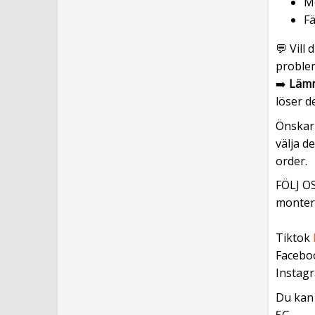
Mo
Fä
💬 Vill
proble
➡️
Lämn
löser de
Önskar 
välja d
order.
FÖLJ OS
monteri
Tiktok
Facebo
Instag
Du kan 
5G