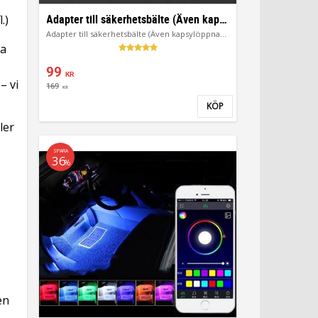
Adapter till säkerhetsbälte (Även kapsylöppnare)
.)
Adapter till säkerhetsbälte (Även kapsylöppnare)
ga
99
KR
– vi
169
KR
KÖP
Lägg till i favoriter
ler
SPARA
36
%
en