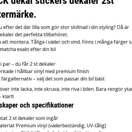
K dekal stickers dekaler 2st
stermärke.
 efter det där lilla som gör stor skillnad i din styling? Då är
ekaler det perfekta tillbehöret.
 att montera. Tåliga i väder och vind. Finns i många färger s
matcha exakt efter din bil
 i par – du får 2 st dekaler
verkade i hållbar vinyl med premium finish
a färgalternativ – välj det som passar din bil bäst
ver inte lacka, inte skruva, inte riva i bilen. Bara rengör yta
– klart!
kaper och specifikationer
tal: 2 st dekaler som ingår
terial: Premium vinyl (väderbeständig, UV-tålig)