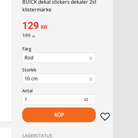
BUICK dekal stickers dekaler 2st
klistermärke
Nedsatt pris:
129
KR
Ordinarie pris:
199
KR
Färg
Storlek
Antal
st
KÖP
Lägg till i fa
LAGERSTATUS