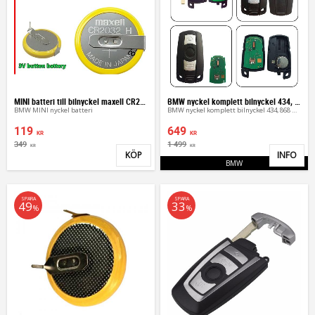
MINI batteri till bilnyckel maxell CR2032H
BMW nyckel komplett bilnyckel 434, 868 mhz
BMW MINI nyckel batteri
BMW nyckel komplett bilnyckel 434, 868 mhz
119
649
KR
KR
349
1 499
KR
KR
KÖP
INFO
Lägg till i favoriter
Lägg 
BMW
SPARA
SPARA
49
33
%
%