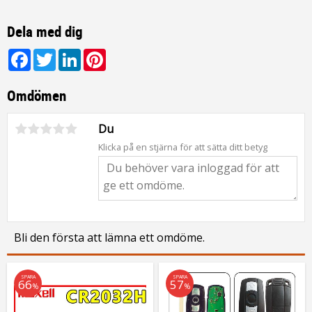
Dela med dig
Facebook
Twitter
LinkedIn
Pinterest
Omdömen
Du
Klicka på en stjärna för att sätta ditt betyg
Bli den första att lämna ett omdöme.
SPARA
SPARA
66
57
%
%