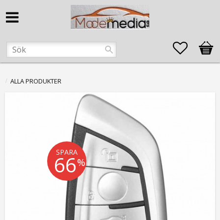
Favorite
Kund
ALLA PRODUKTER
SPARA
66
%