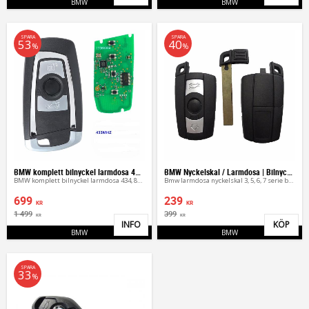
BMW
BMW
SPARA
SPARA
53
40
%
%
BMW komplett bilnyckel larmdosa 434, 868 mhz
BMW Nyckelskal / Larmdosa | Bilnyckel (3 Knappar)
BMW komplett bilnyckel larmdosa 434, 868 mhz
Bmw larmdosa nyckelskal 3, 5, 6, 7 serie bilnyckel
699
239
KR
KR
1 499
399
KR
KR
INFO
KÖP
Lägg till i favoriter
Lägg 
BMW
BMW
SPARA
33
%