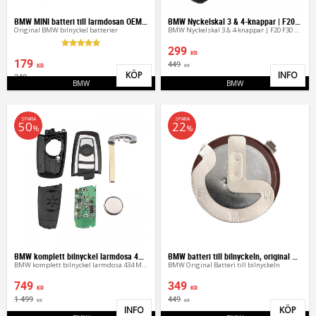
BMW MINI batteri till larmdosan OEM LIR2025
BMW Nyckelskal 3 & 4-knappar | F20 F30 F10 X5
Original BMW bilnyckel batterier
BMW Nyckelskal 3 & 4-knappar | F20 F30 F10 X5
299
KR
179
449
KR
KR
KÖP
INFO
349
Lägg till i favoriter
Lägg 
KR
BMW
BMW
SPARA
SPARA
50
22
%
%
BMW komplett bilnyckel larmdosa 434, 868 mhz
BMW batteri till bilnyckeln, original VL2020
BMW komplett bilnyckel larmdosa 434 MHZ och 868 MHZ
BMW Original Batteri till bilnyckeln
749
349
KR
KR
1 499
449
KR
KR
INFO
KÖP
Lägg till i favoriter
Lägg 