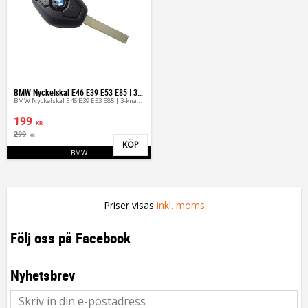
BMW Nyckelskal E46 E39 E53 E85 | 3-knappar Larmdosa
BMW Nyckelskal E46 E39 E53 E85 | 3-knappar Larmdosa
199
KR
299
KR
KÖP
Lägg till i favoriter
BMW
Priser visas
inkl. moms
Följ oss på Facebook
Nyhetsbrev