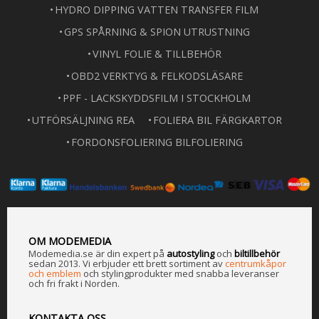
HYDRO DIPPING VATTEN TRANSFER FILM
GPS SPÅRNING & SPION UTRUSTNING
VINYL FOLIE & TILLBEHÖR
OBD2 VERKTYG & FELKODSLÄSARE
PPF - LACKSKYDDSFILM I STOCKHOLM
UTFÖRSÄLJNING REA
FOLIERA BIL FÄRGKARTOR
FORDONSFOLIERING BILFOLIERING
OM MODEMEDIA
Modemedia.se är din expert på
a
utostyling
och
biltillbehör
sedan 2013. Vi erbjuder ett brett sortiment av
centrumkåpor
och emblem
och stylingprodukter med snabba leveranser
och fri frakt i Norden.
KONTAKTA OSS