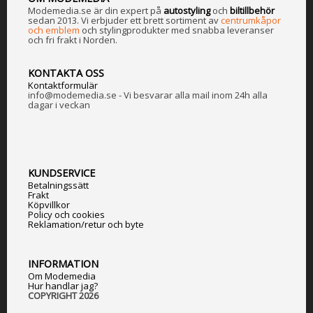
Modemedia.se är din expert på
a
utostyling
och
biltillbehör
sedan 2013. Vi erbjuder ett brett sortiment av
centrumkåpor
och emblem
och stylingprodukter med snabba leveranser
och fri frakt i Norden.
KONTAKTA OSS
Kontaktformulär
info@modemedia.se - Vi besvarar alla mail inom 24h alla
dagar i veckan
KUNDSERVICE
Betalningssätt
Frakt
Köpvillkor
Policy och cookies
Reklamation/retur och byte
INFORMATION
Om Modemedia
Hur handlar jag?
COPYRIGHT 2026