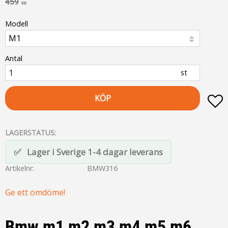
Ordinarie pris:
459
KR
Modell
Antal
st
KÖP
L
LAGERSTATUS
Lager i Sverige 1-4 dagar leverans
Artikelnr
BMW316
Ge ett omdöme!
Bmw m1 m2 m3 m4 m5 m6