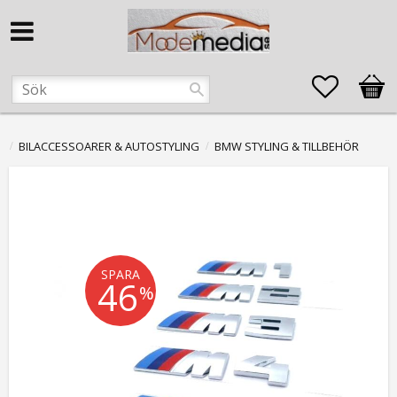
Favorite
Kund
BILACCESSOARER & AUTOSTYLING
BMW STYLING & TILLBEHÖR
SPARA
46
%