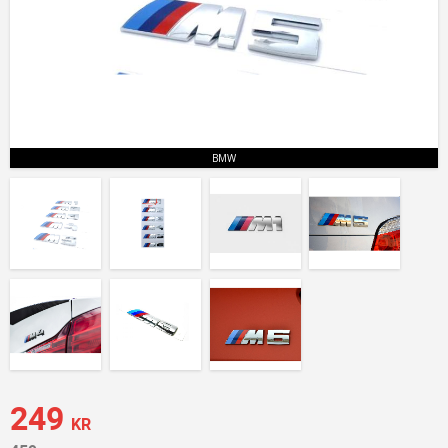
BMW
Nedsatt pris:
249
KR