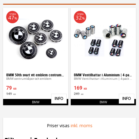
SPARA
SPARA
47
32
%
%
BMW 50th svart vit emblem centrumkåpor
BMW Ventilhattar i Aluminium | 4-pack (BMW & M-Logo)
BMW centrumkåpor och emblem
BMW Ventilhattar i Aluminium | 4-pack (BMW & M-Logo)
79
169
KR
KR
149
249
KR
KR
INFO
INFO
Lägg till i favoriter
Lägg 
BMW
BMW
Priser visas
inkl. moms