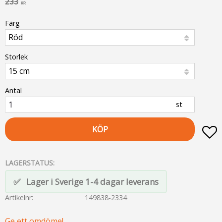
Ordinarie pris:
233
KR
Färg
Storlek
Antal
st
KÖP
L
LAGERSTATUS
Lager i Sverige 1-4 dagar leverans
Artikelnr
149838-2334
Ge ett omdöme!