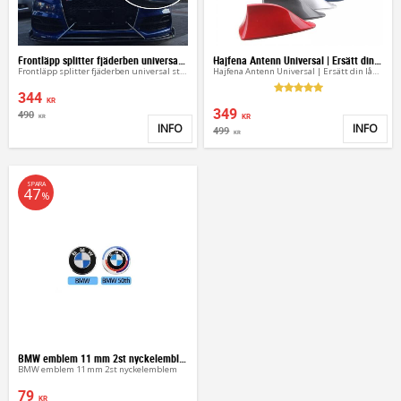
Frontläpp splitter fjäderben universal stång
Hajfena Antenn Universal | Ersätt din långa antenn
Frontläpp splitter fjäderben universal stång
Hajfena Antenn Universal | Ersätt din långa antenn
344
KR
349
490
KR
KR
INFO
INFO
499
Lägg till i favoriter
Lägg 
KR
SPARA
47
%
BMW emblem 11 mm 2st nyckelemblem 50th
BMW emblem 11 mm 2st nyckelemblem
79
KR