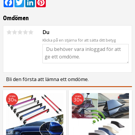
Facebook
Twitter
LinkedIn
Pinterest
Omdömen
Du
Klicka på en stjärna för att sätta ditt betyg
Bli den första att lämna ett omdöme.
SPARA
SPARA
30
30
%
%