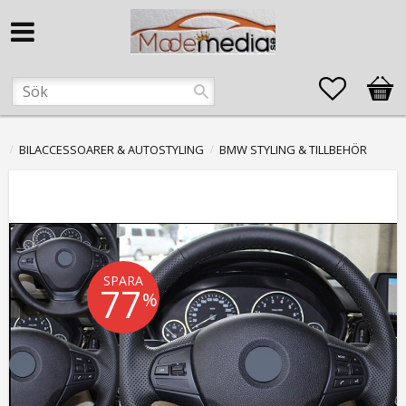
Favorite
Kund
BILACCESSOARER & AUTOSTYLING
BMW STYLING & TILLBEHÖR
SPARA
77
%