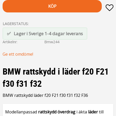
KÖP
L
LAGERSTATUS
Lager i Sverige 1-4 dagar leverans
Artikelnr
Bmw244
Ge ett omdöme!
BMW rattskydd i läder f20 F21
f30 f31 f32
BMW rattskydd läder f20 F21 f30 f31 f32 F36
Modellanpassad
rattskydd överdrag
i äkta
läder
till