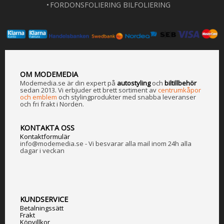
FORDONSFOLIERING BILFOLIERING
OM MODEMEDIA
Modemedia.se är din expert på
a
utostyling
och
biltillbehör
sedan 2013. Vi erbjuder ett brett sortiment av
centrumkåpor
och emblem
och stylingprodukter med snabba leveranser
och fri frakt i Norden.
KONTAKTA OSS
Kontaktformulär
info@modemedia.se - Vi besvarar alla mail inom 24h alla
dagar i veckan
KUNDSERVICE
Betalningssätt
Frakt
Köpvillkor