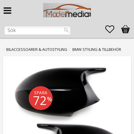
Favorite
Kund
BILACCESSOARER & AUTOSTYLING
BMW STYLING & TILLBEHÖR
SPARA
72
%