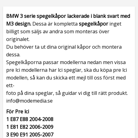
BMW 3 serie spegelkåpor
lackerade i blank svart med
M3 design.
Dessa är kompletta
spegelkåpor
inget
billigt som säljs av andra som monteras över
originalet.
Du behöver ta ut dina original kåpor och montera
dessa.
Spegelkåporna passar modellerna nedan men vissa
pre lci modellerna har lci speglar, ska du köpa pre lci
modellen, så kan du skicka ett mejl till oss först med
ett-
foto på dina speglar, så guidar vi dig till rätt produkt.
info@modemedia.se
För Pre lci
1 E87 E88 2004-2008
1 E81 E82 2006-2009
3 E90 E91 2005-2007