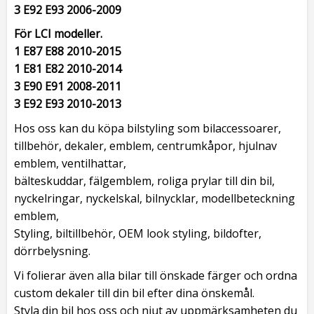
3 E92 E93 2006-2009
För LCI modeller.
1 E87 E88 2010-2015
1 E81 E82 2010-2014
3 E90 E91 2008-2011
3 E92 E93 2010-2013
Hos oss kan du köpa bilstyling som bilaccessoarer,
tillbehör, dekaler, emblem, centrumkåpor, hjulnav
emblem, ventilhattar,
bälteskuddar, fälgemblem, roliga prylar till din bil,
nyckelringar, nyckelskal, bilnycklar, modellbeteckning
emblem,
Styling, biltillbehör, OEM look styling, bildofter,
dörrbelysning.
Vi folierar även alla bilar till önskade färger och ordna
custom dekaler till din bil efter dina önskemål.
Styla din bil hos oss och njut av uppmärksamheten du