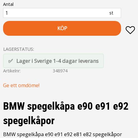
Antal
st
KÖP
L
LAGERSTATUS
Lager i Sverige 1-4 dagar leverans
Artikelnr
348974
Ge ett omdöme!
BMW spegelkåpa e90 e91 e92
spegelkåpor
BMW spegelkåpa e90 e91 e92 e81 e82 spegelkåpor