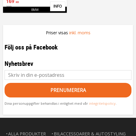
169
KR
INFO
299
Lägg till i favoriter
KR
BMW
Priser visas
inkl. moms
Följ oss på Facebook
Nyhetsbrev
PRENUMERERA
Dina personuppgifter behandlas i enlighet med vår
integritetspolicy
.
ALLA PRODUKTER
BILACCESSOARER & AUTOSTYLING