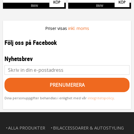
KÖP
KÖP
Lägg till i favoriter
Lägg 
BMW
BMW
Priser visas
inkl. moms
Följ oss på Facebook
Nyhetsbrev
PRENUMERERA
Dina personuppgifter behandlas i enlighet med vår
integritetspolicy
.
ALLA PRODUKTER
BILACCESSOARER & AUTOSTYLING