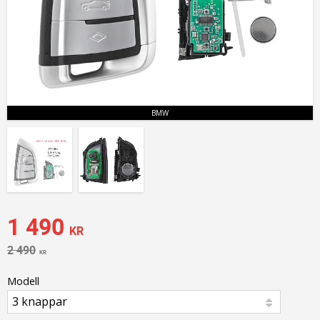
BMW
Nedsatt pris:
1 490
KR
Ordinarie pris:
2 490
KR
Modell