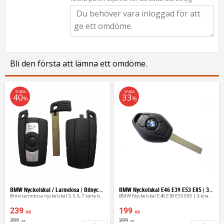
Bli den första att lämna ett omdöme.
SPARA
SPARA
40
33
%
%
BMW Nyckelskal / Larmdosa | Bilnyckel (3 Knappar)
BMW Nyckelskal E46 E39 E53 E85 | 3-knappar Larmdosa
Bmw larmdosa nyckelskal 3, 5, 6, 7 serie bilnyckel
BMW Nyckelskal E46 E39 E53 E85 | 3-knappar Larmdosa
239
199
KR
KR
399
299
KR
KR