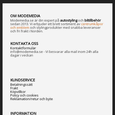
OM MODEMEDIA
Modemedia.se är din expert på
a
utostyling
och
biltillbehör
sedan 2013. Vi erbjuder ett brett sortiment av
centrumkåpor
och emblem
och stylingprodukter med snabba leveranser
och fri frakt i Norden.
KONTAKTA OSS
Kontaktformulär
info@modemedia.se - Vi besvarar alla mail inom 24h alla
dagar i veckan
KUNDSERVICE
Betalningssätt
Frakt
Köpvillkor
Policy och cookies
Reklamation/retur och byte
INFORMATION