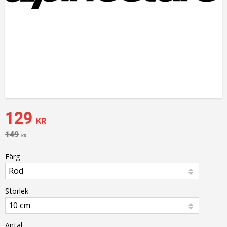
Nedsatt pris:
129
KR
Ordinarie pris:
149
KR
Färg
Storlek
Antal