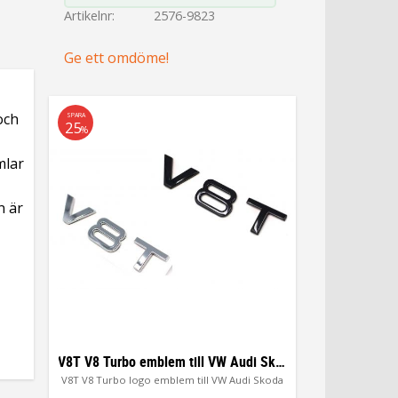
Artikelnr
2576-9823
Ge ett omdöme!
och
SPARA
25
%
mlar
n är
V8T V8 Turbo emblem till VW Audi Skoda
V8T V8 Turbo logo emblem till VW Audi Skoda