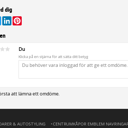
d dig
ebook
Twitter
LinkedIn
Pinterest
en
Du
Klicka på en stjärna för att sätta ditt betyg
första att lämna ett omdöme.
OARER & AUTOSTYLING
CENTRUMKÅPOR EMBLEM NAVRINGA