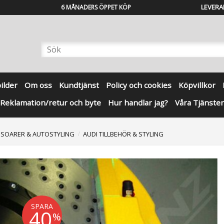
LEVERA
6 MÅNADERS ÖPPET KÖP
bilder
Om oss
Kundtjänst
Policy och cookies
Köpvillkor
Reklamation/retur och byte
Hur handlar jag?
Våra Tjänster
SSOARER & AUTOSTYLING
AUDI TILLBEHÖR & STYLING
SPARA
40
%