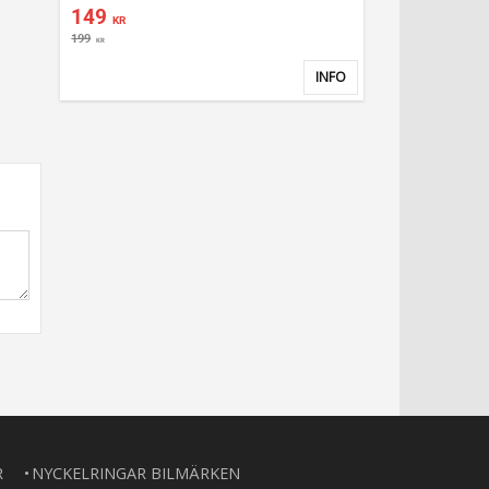
149
KR
199
KR
INFO
Lägg till i favoriter
R
NYCKELRINGAR BILMÄRKEN