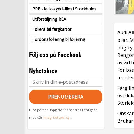
PPF - lackskyddsfilm i Stockholm
Utförsäljning REA
Foliera bil färgkartor
Audi Al
Fordonsfoliering bilfoliering
bilar.
M
högtryc
Följ oss på Facebook
Rengör 
av vid 
Nyhetsbrev
För bäs
monter
Färg fin
6st dek
PRENUMERERA
Storlek
Dina personuppgifter behandlas i enlighet
Önskar 
med vår
integritetspolicy
.
Brukar 