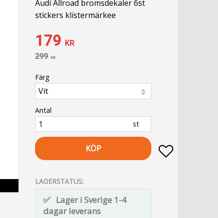
Audi Allroad bromsdekaler 6st
stickers klistermärkee
Nedsatt pris:
179
KR
Ordinarie pris:
299
KR
Färg
Antal
st
KÖP
Lägg till i fa
LAGERSTATUS
Lager i Sverige 1-4
dagar leverans