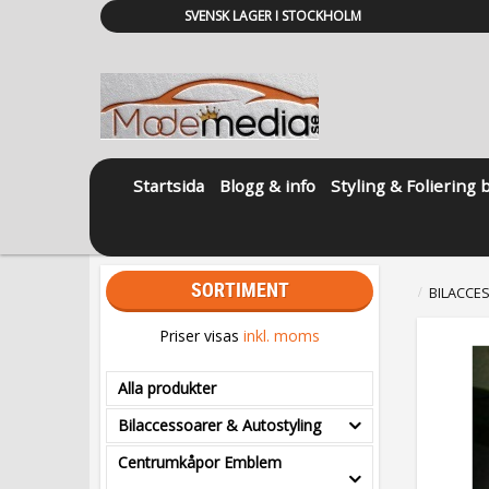
SVENSK LAGER I STOCKHOLM
Startsida
Blogg & info
Styling & Foliering 
SORTIMENT
BILACCE
Priser visas
inkl. moms
Alla produkter
Bilaccessoarer & Autostyling
Centrumkåpor Emblem