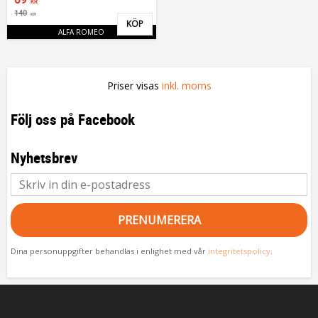
KR
140
KR
KÖP
Lägg till i favoriter
ALFA ROMEO
Priser visas
inkl. moms
Följ oss på Facebook
Nyhetsbrev
PRENUMERERA
Dina personuppgifter behandlas i enlighet med vår
integritetspolicy
.