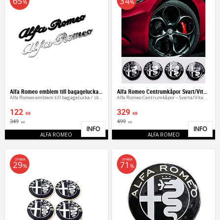
65
34
%
%
Alfa Romeo emblem till bagagelucka / skärmar
Alfa Romeo Centrumkåpor Svart/Vita Navkåpor (4st)
Alfa Romeo emblem till bagagelucka / skärmar
Alfa Romeo Centrumkåpor – Svarta/Vita Navkåpor (4st)
122
329
KR
KR
349
499
KR
KR
INFO
INFO
Lägg till i favoriter
Lägg 
ALFA ROMEO
ALFA ROMEO
SPARA
SPARA
29
71
%
%