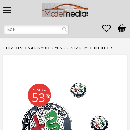
Favorite
Kund
BILACCESSOARER & AUTOSTYLING
ALFA ROMEO TILLBEHÖR
SPARA
53
%