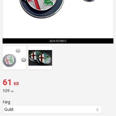
ALFA ROMEO
Nedsatt pris:
61
KR
Ordinarie pris:
129
KR
Färg