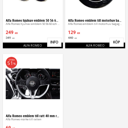
Alfa Romeo hjulnav emblem 50 56 60 65 mm
Alfa Romeo emblem till motorhuv bagagelucka
Alfa Romeo hjulnav emblem 50 56 60 och 65 mm
Alfa Romeo emblem till motorhuv bagagelucka
249
129
KR
KR
349
440
KR
KR
INFO
KÖP
Lägg till i favoriter
Lägg 
ALFA ROMEO
ALFA ROMEO
SPARA
51
%
Alfa Romeo emblem till ratt 40 mm rattemblem
Alfa Romeo märke till ratten
69