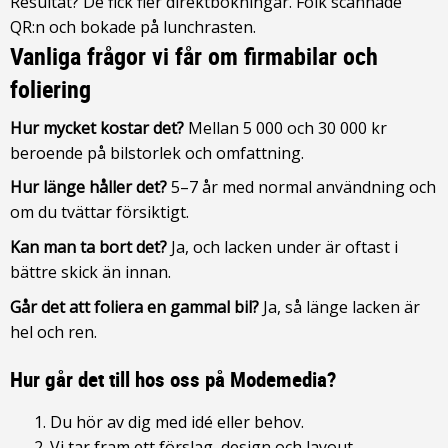
Resultat? De fick fler direktbokningar. Folk scannade
QR:n och bokade på lunchrasten.
Vanliga frågor vi får om firmabilar och
foliering
Hur mycket kostar det?
Mellan 5 000 och 30 000 kr
beroende på bilstorlek och omfattning.
Hur länge håller det?
5–7 år med normal användning och
om du tvättar försiktigt.
Kan man ta bort det?
Ja, och lacken under är oftast i
bättre skick än innan.
Går det att foliera en gammal bil?
Ja, så länge lacken är
hel och ren.
Hur går det till hos oss på Modemedia?
Du hör av dig med idé eller behov.
Vi tar fram ett förslag, design och layout.