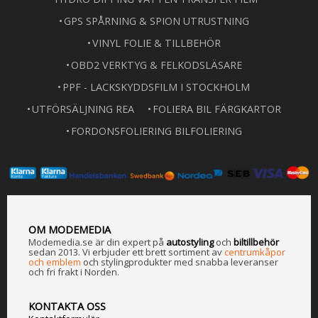
GPS SPÅRNING & SPION UTRUSTNING
VINYL FOLIE & TILLBEHÖR
OBD2 VERKTYG & FELKODSLÄSARE
PPF - LACKSKYDDSFILM I STOCKHOLM
UTFÖRSÄLJNING REA
FOLIERA BIL FÄRGKARTOR
FORDONSFOLIERING BILFOLIERING
OM MODEMEDIA
Modemedia.se är din expert på
a
utostyling
och
biltillbehör
sedan 2013. Vi erbjuder ett brett sortiment av
centrumkåpor
och emblem
och stylingprodukter med snabba leveranser
och fri frakt i Norden.
KONTAKTA OSS